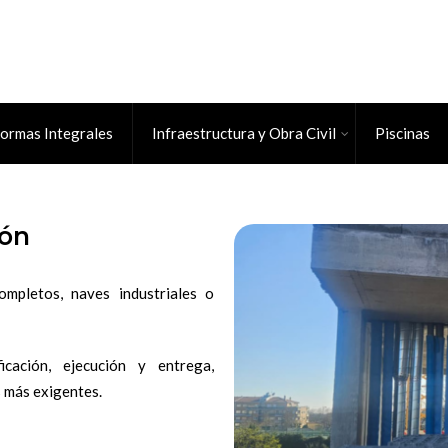
ormas Integrales
Infraestructura y Obra Civil
Piscinas
ión
ompletos, naves industriales o
cación, ejecución y entrega,
s más exigentes.