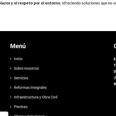
plazos y el respeto por el entorno
, ofreciendo soluciones que no 
Menú
Inicio
E
T
Sobre nosotros
D
(
Servicios
W
Reformas Integrales
Infraestructura y Obra Civil
Piscinas