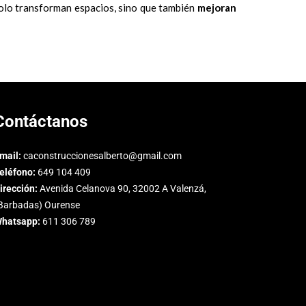
solo transforman espacios, sino que también
mejoran
Contáctanos
mail:
caconstruccionesalberto@gmail.com
eléfono:
649 104 409
irección:
Avenida Celanova 90, 32002 A Valenzá,
Barbadas) Ourense
hatsapp:
611 306 789